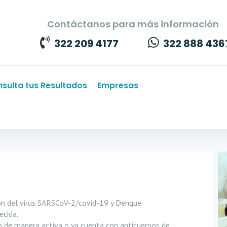
Contáctanos para más información
322 209 4177
322 888 436
sulta tus Resultados
Empresas
ón del virus SARSCoV-2/covid-19 y Dengue
ecida.
do de manera activa o ya cuenta con anticuerpos de