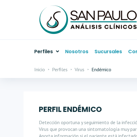
Perfiles
Nosotros
Sucursales
Con
Inicio
Perfiles
Virus
Endémico
PERFIL ENDÉMICO
Detección oportuna y seguimiento de la infecci
Virus que provocan una sintomatología muy par
Aporta información si el paciente está infecta